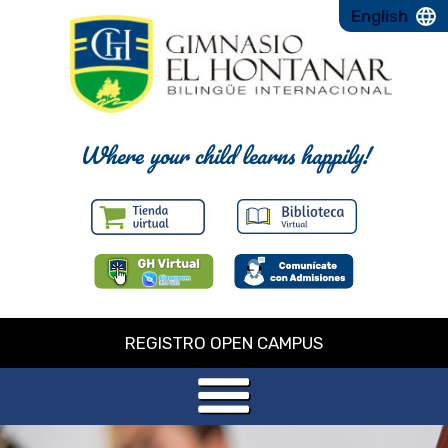
English
Where your child learns happily!
REGISTRO OPEN CAMPUS