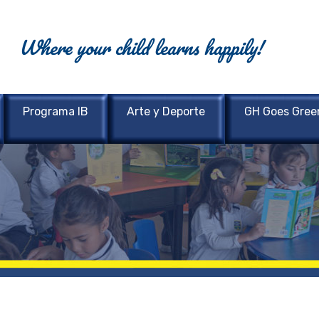
Where your child learns happily!
Programa IB
Arte y Deporte
GH Goes Gree