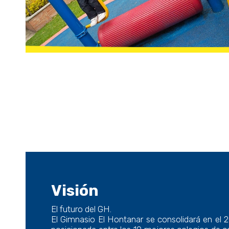
Visión
El futuro del GH.
El Gimnasio El Hontanar se consolidará en el 2