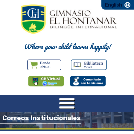
English
Where your child learns happily!
Correos Institucionales