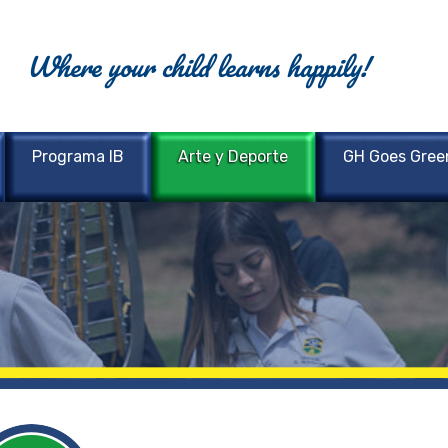
Where your child learns happily!
Programa IB
Arte y Deporte
GH Goes Gree